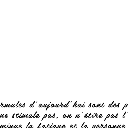
ormules d’aujourd’hui sont des p
ne stimule pas, on n'étire pas l
minue la fatigue et la personne 