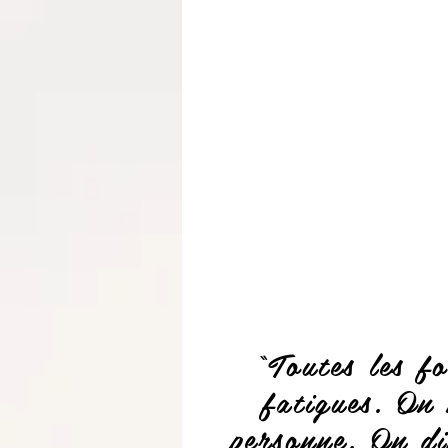
“Toutes les f
fatigues. On 
personne. On di