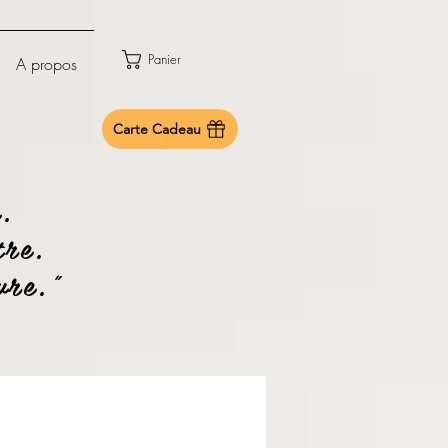
Panier
A propos
Carte Cadeau
.
re.
vre.”