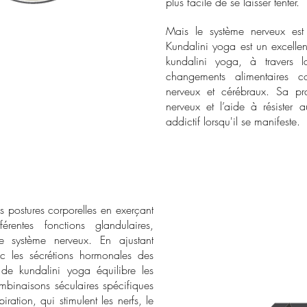
plus facile de se laisser tenter.
Mais le système nerveux est ré
Kundalini yoga est un excellen
kundalini yoga, à travers la
changements alimentaires 
nerveux et cérébraux. Sa pra
nerveux et l’aide à résister 
addictif lorsqu'il se manifeste.
 postures corporelles en exerçant
érentes fonctions glandulaires,
le système nerveux. En ajustant
ec les sécrétions hormonales des
 de kundalini yoga équilibre les
ombinaisons séculaires spécifiques
ration, qui stimulent les nerfs, le